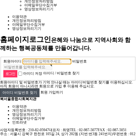
개인정보처리방침
이메일무단수집거부
영상정보처리기기
이용약관
개인정보처리방침
이메일무단수집거부
영상정보처리기기
홈페이지
로그인
은혜와 나눔으로 지역사회와 함
께하는 행복공동체를 만들어갑니다.
회원아이디
비밀번호
아이디 / 비밀번호 찾기
아이디 저장
회원아이디 및 비밀번호가 기억 안나실 때는 아이디/비밀번호 찾기를 이용하십시오.
아직 회원이 아니시라면 회원으로 가입 후 이용해 주십시오.
회원 가입하기
아이디 비밀번호 찾기
북서울종합사회복지관
이용약관
개인정보처리방침
영상정보처리기기
이메일무단수집거부
인트라넷
사업자등록번호 : 210-82-05947
대표자 : 최명
TEL : 02-987-5077
FAX : 02-987-5051
주소 : 서울시 강북구 한천로 105길 24, 상가 202동 (지번:번3동 241번지)
우편번호 : 012