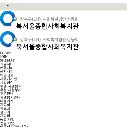
LOGIN
JOIN
SITEMAP
커뮤니티
커뮤니티
공지사항
채용정보
자유게시판
사업참여
후원·자원봉사
후원·자원봉사
후원안내
자원봉사안내
나눔가게
자료실
자료실
갤러리
자료집
동별 사업
동별 사업
마을성장팀(번3동)