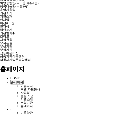
희망동행팀(우이동·수유1동)
행복나눔팀(수유2동)
운영지원팀
기관소개
기관소개
인사말
미션&비전
인재상
법인소개
기관발자취
조직도
시설현황
오시는길
부설기관
부설기관
삼동어린이집
삼동지역아동센터
삼동재가방문요양센터
홈페이지
HOME
홈페이지
커뮤니티
후원·자원봉사
자료실
동별 사업
기관소개
부설기관
홈페이지
이용약관