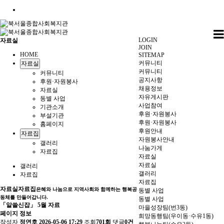
LOGIN
자료실
JOIN
HOME
SITEMAP
커뮤니티
자료실
커뮤니티
커뮤니티
공지사항
후원·자원봉사
채용정보
자료실
자유게시판
동별 사업
사업참여
기관소개
후원·자원봉사
부설기관
후원·자원봉사
홈페이지
후원안내
자료집
자원봉사안내
갤러리
나눔가게
자료집
자료실
자료실
갤러리
갤러리
자료집
자료집
자료실
자료집
은혜와 나눔으로 지역사회와 함께하는 행복공
동별 사업
동체를 만들어갑니다.
동별 사업
「알쓸신잡」 5월 자료
마을성장팀(번3동)
페이지 정보
희망동행팀(우이동·수유1동)
작성자
정연호
2026-05-06 17:29
조회
701회
댓글
0건