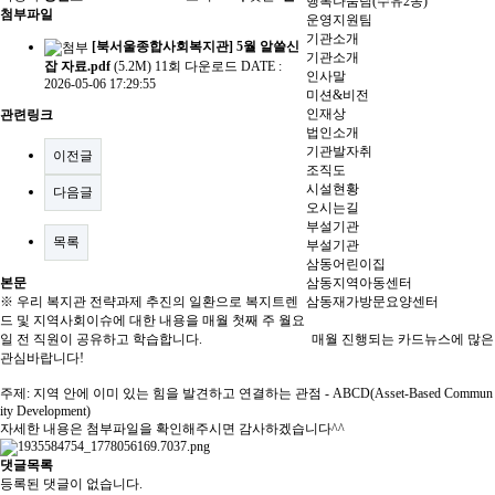
행복나눔팀(수유2동)
첨부파일
운영지원팀
기관소개
[북서울종합사회복지관] 5월 알쓸신
기관소개
잡 자료.pdf
(5.2M)
11회 다운로드
DATE :
인사말
2026-05-06 17:29:55
미션&비전
인재상
관련링크
법인소개
기관발자취
이전글
조직도
시설현황
다음글
오시는길
부설기관
목록
부설기관
삼동어린이집
본문
삼동지역아동센터
※ 우리 복지관 전략과제 추진의 일환으로 복지트렌
삼동재가방문요양센터
드 및 지역사회이슈에 대한 내용을 매월 첫째 주 월요
일 전 직원이 공유하고 학습합니다. 매월 진행되는 카드뉴스에 많은
관심바랍니다!
주제: 지역 안에 이미 있는 힘을 발견하고 연결하는 관점 - ABCD(Asset-Based Commun
ity Development)
자세한 내용은 첨부파일을 확인해주시면 감사하겠습니다^^
댓글목록
등록된 댓글이 없습니다.