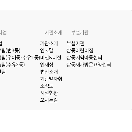
사업
기관소개
부설기관
업
기관소개
부설기관
팀(번3동)
인사말
삼동어린이집
팀(우이동·수유1동)
미션&비전
삼동지역아동센터
팀(수유2동)
인재상
삼동재가방문요양센터
원팀
법인소개
기관발자취
조직도
시설현황
오시는길