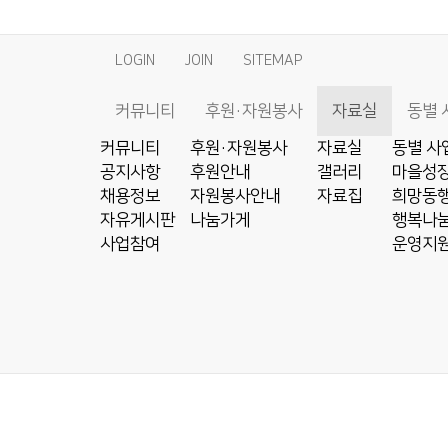
LOGIN
JOIN
SITEMAP
커뮤니티
후원·자원봉사
자료실
동별 
커뮤니티
후원·자원봉사
자료실
동별 사
공지사항
후원안내
갤러리
마을성장
채용정보
자원봉사안내
자료집
희망동행
자유게시판
나눔가게
행복나눔
사업참여
운영지