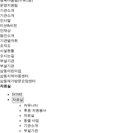
행복나눔팀(수유2동)
운영지원팀
기관소개
기관소개
인사말
미션&비전
인재상
법인소개
기관발자취
조직도
시설현황
오시는길
부설기관
부설기관
삼동어린이집
삼동지역아동센터
삼동재가방문요양센터
자료실
HOME
자료실
커뮤니티
후원·자원봉사
자료실
동별 사업
기관소개
부설기관