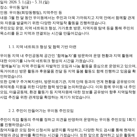
일자: 2026. 5. 1.(금) ~ 5. 31.(일)
장소: 우이동 일대
인원: 우이동(희망동행팀), 지역주민 등
내용: 5월 한 달 동안 우이동에서는 주민과 더욱 가까워지고 지역 안에서 함께할 관계
와 자원을 발굴하기 위한 다양한 지역밀착 활동을 진행하였습니다.
주민모임 운영, 지역 네트워크 형성, 가가호호 방문, 지역자원 탐색 등을 통해 주민의
목소리를 듣고 지역과 연결되는 시간을 만들어갔습니다.
1. 지역 네트워크 형성 및 협력 기반 마련
우이동 지역 내 주민공동체 공간인 ‘함께놀자’를 방문하여 운영 현황과 지역 활동에
대한 이야기를 나누며 네트워크 형성의 시간을 가졌습니다.
‘함께놀자’는 지역 주민들의 자발적인 모임과 나눔 활동을 중심으로 운영되고 있으며,
독거어르신 방문 활동과 후원물품 전달 등 지역 돌봄 활동도 함께 진행하고 있음을 확
인하였습니다.
또한 강북구 주거복지센터, 방문의료기관, 지역 단체 등과의 연계 현황을 공유받으며
취약계층 지원을 위한 다양한 협력 방안을 논의하였습니다. 이와 함께 우이동 내 주민
모임, 마을공동체, 환경 활동가 등 지역자원에 대한 정보를 공유받아 향후 지역밀착형
사업 추진을 위한 관계망을 확장하는 계기가 되었습니다.
2. 주민이 만들어가는 우이동 주민모임
주민이 직접 활동의 주제를 정하고 의견을 반영하여 운영하는 우이동 주민모임 1회기
를 진행하였습니다.
참여자들은 모임 참여 신청서와 설문지를 작성하고, 다양한 척도 검사를 통해 현재의
역량과 관심 분야를 확인하는 시간을 가졌습니다. 또한 앞으로 참여하고 싶은 활동에