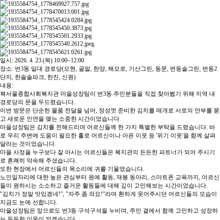
일시: 2026. 4. 23.(목) 10:00~12:00
장소: 번3동 일대 경로당(오현, 골말, 한양, 해모로, 기산그린, 동문, 번동솔그린, 번동2
단지, 한솔솔파크, 한진, 신원)
내용:
북서울종합사회복지관 마을성장팀이 번3동 주민분들을 직접 찾아뵙기 위해 지역 내
경로당의 문을 두드렸습니다.
이번 방문은 단순한 물품 전달을 넘어, 정성껏 준비한 김치를 매개로 서로의 안부를 묻
고 새로운 인연을 맺는 소중한 시간이었습니다.
마을성장팀은 김치를 전해드리며 어르신들께 한 가지 특별한 부탁을 드렸습니다. 바
로 우리 주변에 도움이 필요한 홀로 어르신이나 아픈 이웃 등 '위기 이웃'을 함께 살펴
달라는 것이었습니다.
마을 사정을 누구보다 잘 아시는 어르신들은 복지관의 든든한 파트너가 되어 주시기
로 흔쾌히 약속해 주셨습니다.
또한 현장에서 어르신들의 목소리에 귀를 기울였습니다.
노인일자리에 대한 높은 관심부터 원예 활동, 재봉 동아리, 스마트폰 교육까지, 어르신
들이 원하시는 소소하고 즐거운 활동들에 대해 깊이 고민해보는 시간이었습니다.
"김치가 정말 맛있겠네!", "자주 좀 와요!"라며 환하게 웃어주시던 어르신들의 모습이
지금도 눈에 선합니다.
마을성장팀은 앞으로도 번3동 구석구석을 누비며, 주민 곁에서 함께 고민하고 성장하
는 든든한 이웃이 되겠습니다.