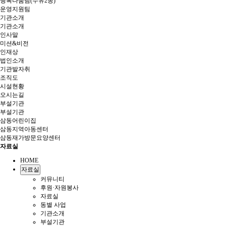
행복나눔팀(수유2동)
운영지원팀
기관소개
기관소개
인사말
미션&비전
인재상
법인소개
기관발자취
조직도
시설현황
오시는길
부설기관
부설기관
삼동어린이집
삼동지역아동센터
삼동재가방문요양센터
자료실
HOME
자료실
커뮤니티
후원·자원봉사
자료실
동별 사업
기관소개
부설기관