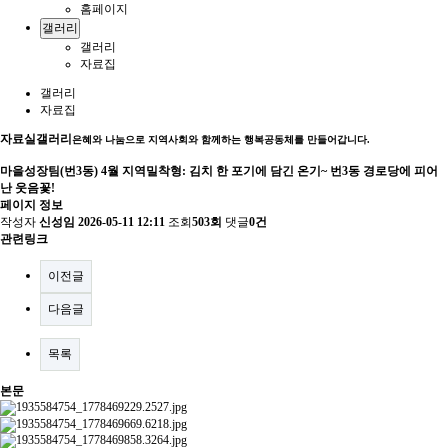
홈페이지
갤러리
갤러리
자료집
갤러리
자료집
자료실
갤러리
은혜와 나눔으로 지역사회와 함께하는 행복공동체를 만들어갑니다.
마을성장팀(번3동) 4월 지역밀착형: 김치 한 포기에 담긴 온기~ 번3동 경로당에 피어
난 웃음꽃!
페이지 정보
작성자
신성임
2026-05-11 12:11
조회
503회
댓글
0건
관련링크
이전글
다음글
목록
본문