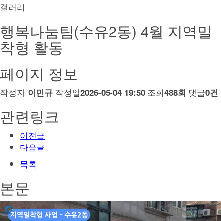
갤러리
행복나눔팀(수유2동) 4월 지역밀
착형 활동
페이지 정보
작성자
작성일
조회
댓글
이민규
2026-05-04 19:50
488회
0건
관련링크
이전글
다음글
목록
본문