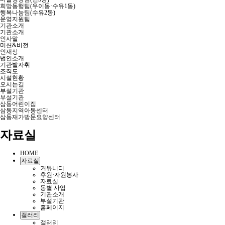
희망동행팀(우이동·수유1동)
행복나눔팀(수유2동)
운영지원팀
기관소개
기관소개
인사말
미션&비전
인재상
법인소개
기관발자취
조직도
시설현황
오시는길
부설기관
부설기관
삼동어린이집
삼동지역아동센터
삼동재가방문요양센터
자료실
HOME
자료실
커뮤니티
후원·자원봉사
자료실
동별 사업
기관소개
부설기관
홈페이지
갤러리
갤러리