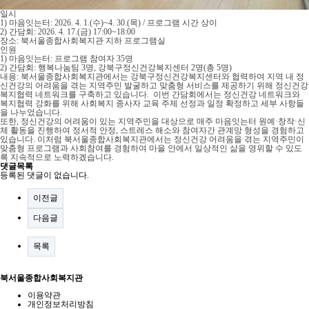
일시
1) 마음잇는터: 2026. 4. 1.(수)~4. 30.(목) / 프로그램 시간 상이
2) 간담회: 2026. 4. 17.(금) 17:00~18:00
장소: 북서울종합사회복지관 지하 프로그램실
인원
1) 마음잇는터: 프로그램 참여자 35명
2) 간담회: 행복나눔팀 3명, 강북구정신건강복지센터 2명(총 5명)
내용: 북서울종합사회복지관에서는 강북구정신건강복지센터와 협력하여 지역 내 정
신건강의 어려움을 겪는 지역주민 발굴하고 맞춤형 서비스를 제공하기 위해 정신건강
복지협력 네트워크를 구축하고 있습니다. 이번 간담회에서는 정신건강 네트워크와
복지협력 강화를 위해 사회복지 종사자 교육 주제 선정과 일정 확정하고 세부 사항들
을 나누었습니다.
또한, 정신건강의 어려움이 있는 지역주민을 대상으로 매주 마음잇는터 원예·창작·신
체 활동을 진행하여 정서적 안정, 스트레스 해소와 참여자간 관계망 형성을 경험하고
있습니다. 이처럼 북서울종합사회복지관에서는 정신건강 어려움을 겪는 지역주민이
맞춤형 프로그램과 사회참여를 경험하여 마을 안에서 일상적인 삶을 영위할 수 있도
록 지속적으로 노력하겠습니다.
댓글목록
등록된 댓글이 없습니다.
이전글
다음글
목록
북서울종합사회복지관
이용약관
개인정보처리방침