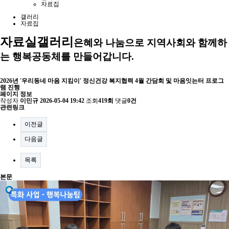
자료집
갤러리
자료집
자료실
갤러리
은혜와 나눔으로 지역사회와 함께하
는 행복공동체를 만들어갑니다.
2026년 '우리동네 마음 지킴이' 정신건강 복지협력 4월 간담회 및 마음잇는터 프로그
램 진행
페이지 정보
작성자
이민규
2026-05-04 19:42
조회
419회
댓글
0건
관련링크
이전글
다음글
목록
본문