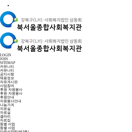
LOGIN
JOIN
SITEMAP
커뮤니티
커뮤니티
공지사항
채용정보
자유게시판
사업참여
후원·자원봉사
후원·자원봉사
후원안내
자원봉사안내
나눔가게
자료실
자료실
갤러리
자료집
동별 사업
동별 사업
마을성장팀(번3동)