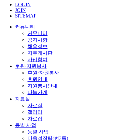
LOGIN
JOIN
SITEMAP
커뮤니티
커뮤니티
공지사항
채용정보
자유게시판
사업참여
후원·자원봉사
후원·자원봉사
후원안내
자원봉사안내
나눔가게
자료실
자료실
갤러리
자료집
동별 사업
동별 사업
마을성장팀(번3동)