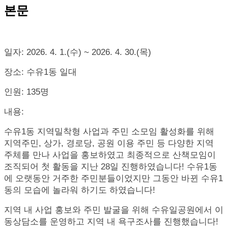
본문
일자
: 2026. 4. 1.(
수
) ~ 2026. 4. 30.(
목
)
장소
:
수유
1
동 일대
인원
: 135
명
내용
:
수유
1
동 지역밀착형 사업과 주민 소모임 활성화를 위해
지역주민
,
상가
,
경로당
,
공원 이용 주민 등 다양한 지역
주체를 만나 사업을 홍보하였고 최종적으로 산책모임이
조직되어 첫 활동을 지난
28
일 진행하였습니다
!
수유
1
동
에 오랫동안 거주한 주민분들이었지만 그동안 바뀐 수유
1
동의 모습에 놀라워 하기도 하였습니다
!
지역 내 사업 홍보와 주민 발굴을 위해 수유일공원에서 이
동상담소를 운영하고 지역 내 욕구조사를 진행했습니다
!