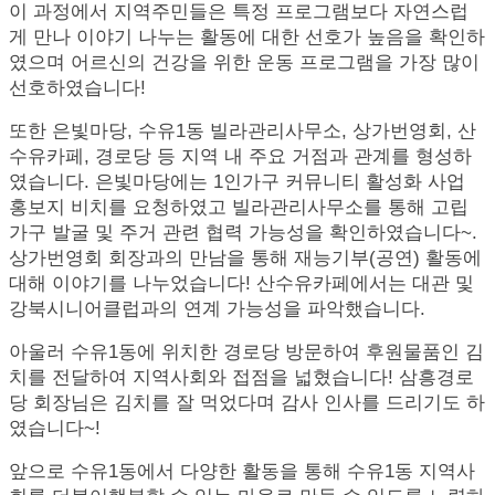
이 과정에서 지역주민들은 특정 프로그램보다 자연스럽
게 만나 이야기 나누는 활동에 대한 선호가 높음을 확인하
였으며
어르신의 건강을 위한 운동 프로그램을 가장 많이
선호하였습니다!
또한 은빛마당
,
수유
1
동 빌라관리사무소
,
상가번영회
,
산
수유카페
,
경로당 등 지역 내 주요 거점과 관계를 형성하
였습니다.
은빛마당에는
1
인가구 커뮤니티 활성화 사업
홍보지 비치를 요청하였고
빌라관리사무소를 통해 고립
가구 발굴 및 주거 관련 협력 가능성을 확인하였습니다
~.
상가번영회 회장과의 만남을 통해 재능기부(공연) 활동에
대해 이야기를 나누었습니다!
산수유카페에서는 대관 및
강북시니어클럽과의 연계 가능성을 파악했습니다.
아울러 수유1동에 위치한 경로당 방문하여
후원물품인 김
치를 전달하여 지역사회와 접점을 넓혔습니다!
삼흥경로
당 회장님은 김치를 잘 먹었다며 감사 인사를 드리기도 하
였습니다
~!
앞으로 수유
1
동에서 다양한 활동을 통해 수유
1
동 지역사