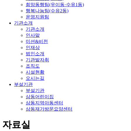
희망동행팀(우이동·수유1동)
행복나눔팀(수유2동)
운영지원팀
기관소개
기관소개
인사말
미션&비전
인재상
법인소개
기관발자취
조직도
시설현황
오시는길
부설기관
부설기관
삼동어린이집
삼동지역아동센터
삼동재가방문요양센터
자료실