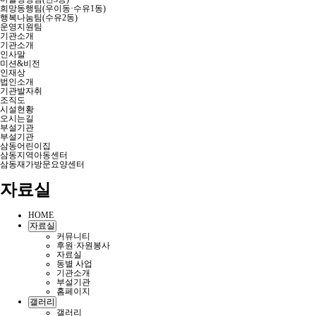
희망동행팀(우이동·수유1동)
행복나눔팀(수유2동)
운영지원팀
기관소개
기관소개
인사말
미션&비전
인재상
법인소개
기관발자취
조직도
시설현황
오시는길
부설기관
부설기관
삼동어린이집
삼동지역아동센터
삼동재가방문요양센터
자료실
HOME
자료실
커뮤니티
후원·자원봉사
자료실
동별 사업
기관소개
부설기관
홈페이지
갤러리
갤러리