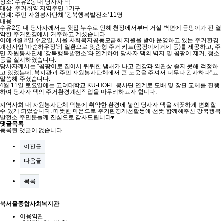
장소: 수유2동 내 당사자 댁
대상: 주거취약 지역주민 1가구
연계: 주민 자원봉사단체 '강북행복발전소' 11명
내용:
수유2동 내 당사자께서는 윗집 누수로 인해 천장에서부터 거실 벽면에 곰팡이가 핀 열
악한 주거환경에서 거주하고 계셨습니다.
이에 4월 8일 수요일, 서울 사회복지공동모금회 지원을 받아 운영하고 있는 주거환경
개선사업 '따숨하우징'의 일환으로 맞춤형 주거 키트(곰팡이제거제 등)를 제공하고, 주
민 자원봉사단체 '강북행복발전소'와 연계하여 당사자 댁의 벽지 및 곰팡이 제거, 청소
등을 실시하였습니다.
당사자께서는 "곰팡이로 집에서 퀴퀴한 냄새가 나고 건강과 외관상 좋지 못해 걱정하
고 있었는데, 복지관과 주민 자원봉사단체에서 큰 도움을 주셔서 너무나 감사하다"고
말씀해 주셨습니다.
4월 11일 토요일에는 고려대학교 KU-HOPE 봉사단 연계로 도배 및 장판 교체를 진행
하여 당사자 댁의 주거환경개선작업을 마무리하고자 합니다.
지역사회 내 자원봉사단체 덕분에 취약한 환경에 놓인 당사자 댁을 깨끗하게 변화할
수 있게 되었습니다. 따뜻한 마음으로 주거환경개선활동에 선뜻 함께해주신 강북행복
발전소 주민분들께 진심으로 감사드립니다
♥
댓글목록
등록된 댓글이 없습니다.
이전글
다음글
목록
북서울종합사회복지관
이용약관