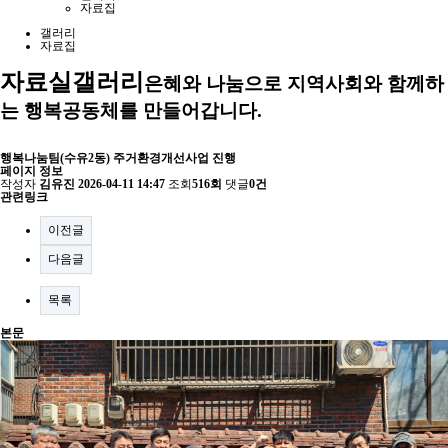
자료집
갤러리
자료집
자료실
갤러리
은혜와 나눔으로 지역사회와 함께하
는 행복공동체를 만들어갑니다.
행복나눔팀(수유2동) 주거환경개선사업 진행
페이지 정보
작성자
김유진
2026-04-11 14:47
조회
516회
댓글
0건
관련링크
이전글
다음글
목록
본문