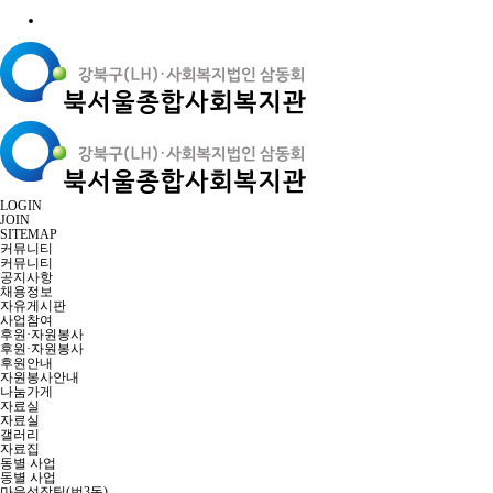
LOGIN
JOIN
SITEMAP
커뮤니티
커뮤니티
공지사항
채용정보
자유게시판
사업참여
후원·자원봉사
후원·자원봉사
후원안내
자원봉사안내
나눔가게
자료실
자료실
갤러리
자료집
동별 사업
동별 사업
마을성장팀(번3동)