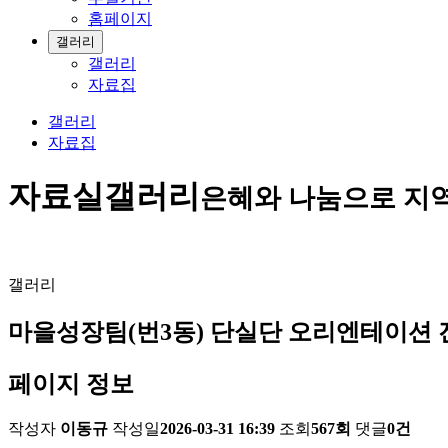
홈페이지
갤러리
갤러리
자료집
갤러리
자료집
자료실
갤러리
은혜와 나눔으로 지
갤러리
마을성장팀(번3동) 단실단 오리엔테이션 
페이지 정보
작성자
이동규
작성일
2026-03-31 16:39
조회
567회
댓글
0건