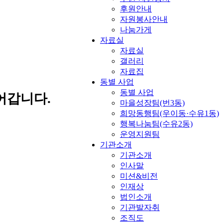
후원안내
자원봉사안내
나눔가게
자료실
자료실
갤러리
자료집
동별 사업
동별 사업
어갑니다.
마을성장팀(번3동)
희망동행팀(우이동·수유1동)
행복나눔팀(수유2동)
운영지원팀
기관소개
기관소개
인사말
미션&비전
인재상
법인소개
기관발자취
조직도