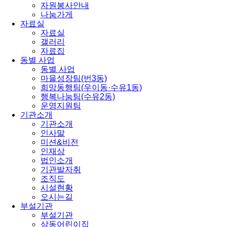
자원봉사안내
나눔가게
자료실
자료실
갤러리
자료집
동별 사업
동별 사업
마을성장팀(번3동)
희망동행팀(우이동·수유1동)
행복나눔팀(수유2동)
운영지원팀
기관소개
기관소개
인사말
미션&비전
인재상
법인소개
기관발자취
조직도
시설현황
오시는길
부설기관
부설기관
삼동어린이집