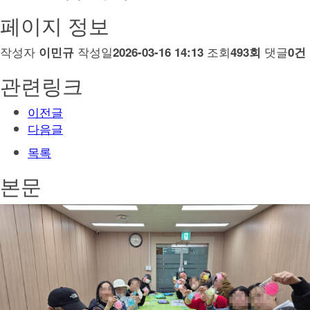
페이지 정보
작성자
작성일
조회
댓글
이민규
2026-03-16 14:13
493회
0건
관련링크
이전글
다음글
목록
본문