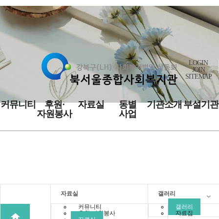
LOGIN
JOIN
SITEMAP
커뮤니티
후원·
자료실
동별
기관소개
부설기관
자원봉사
사업
자료실
자료실
갤러리
커뮤니티
갤러리
후원·자원봉사
자료집