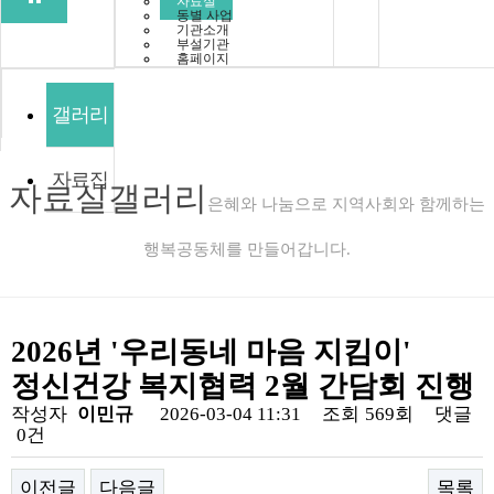
자료실
동별 사업
기관소개
부설기관
홈페이지
갤러리
자료집
자료실
갤러리
은혜와 나눔으로 지역사회와 함께하는
행복공동체를 만들어갑니다.
2026년 '우리동네 마음 지킴이'
정신건강 복지협력 2월 간담회 진행
작성자
이민규
2026-03-04 11:31
조회
569회
댓글
0건
이전글
다음글
목록