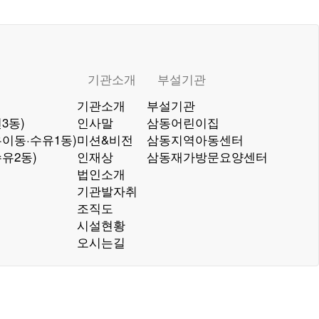
기관소개
부설기관
기관소개
부설기관
3동)
인사말
삼동어린이집
이동·수유1동)
미션&비전
삼동지역아동센터
유2동)
인재상
삼동재가방문요양센터
법인소개
기관발자취
조직도
시설현황
오시는길