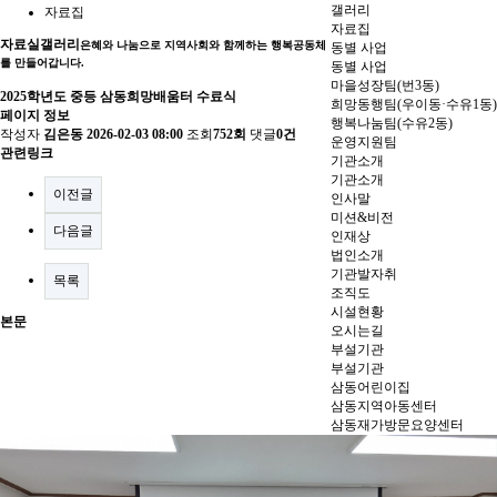
갤러리
자료집
자료집
자료실
갤러리
은혜와 나눔으로 지역사회와 함께하는 행복공동체
동별 사업
를 만들어갑니다.
동별 사업
마을성장팀(번3동)
2025학년도 중등 삼동희망배움터 수료식
희망동행팀(우이동·수유1동)
페이지 정보
행복나눔팀(수유2동)
작성자
김은동
2026-02-03 08:00
조회
752회
댓글
0건
운영지원팀
관련링크
기관소개
기관소개
이전글
인사말
미션&비전
다음글
인재상
법인소개
기관발자취
목록
조직도
시설현황
본문
오시는길
부설기관
부설기관
삼동어린이집
삼동지역아동센터
삼동재가방문요양센터