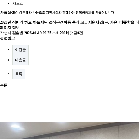
자료집
자료실
갤러리
은혜와 나눔으로 지역사회와 함께하는 행복공동체를 만들어갑니다.
2026년 상반기 하트-하트재단 결식우려아동 특식 KIT 지원사업(구, 가온: 따뜻함을 
페이지 정보
작성자
김솔빈
2026-01-19 09:25
조회
790회
댓글
0건
관련링크
이전글
다음글
목록
본문