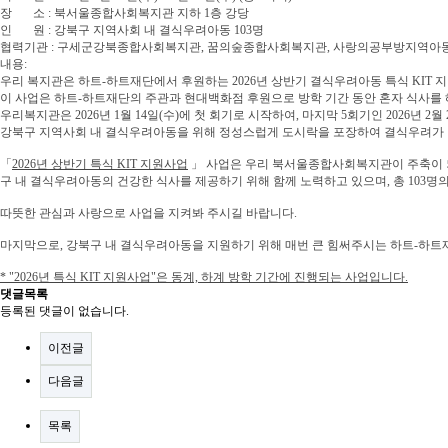
장 소 : 북서울종합사회복지관 지하 1층 강당
인 원 : 강북구 지역사회 내 결식우려아동 103명
협력기관 : 구세군강북종합사회복지관, 꿈의숲종합사회복지관, 사랑의공부방지역아
내용:
우리 복지관은 하트-하트재단에서 후원하는 2026년 상반기 결식우려아동 특식 KIT 지원
이 사업은 하트-하트재단의 주관과 현대백화점 후원으로 방학 기간 동안 혼자 식사를 
우리복지관은 2026년 1월 14일(수)에 첫 회기로 시작하여, 마지막 5회기인 2026년 
강북구 지역사회 내 결식우려아동을 위해 정성스럽게 도시락을 포장하여 결식우려가 
「
2026년 상반기 특식 KIT 지원사업
」 사업은 우리 북서울종합사회복지관이 주축이
구 내 결식우려아동의 건강한 식사를 제공하기 위해 함께 노력하고 있으며, 총 103명
따뜻한 관심과 사랑으로 사업을 지켜봐 주시길 바랍니다.
마지막으로, 강북구 내 결식우려아동을 지원하기 위해 매번 큰 힘써주시는 하트-하트
* "2026년 특식 KIT 지원사업"은 동계, 하계 방학 기간에 진행되는 사업입니다.
댓글목록
등록된 댓글이 없습니다.
이전글
다음글
목록