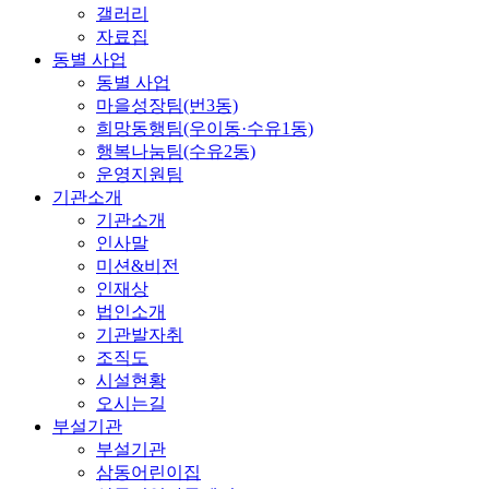
갤러리
자료집
동별 사업
동별 사업
마을성장팀(번3동)
희망동행팀(우이동·수유1동)
행복나눔팀(수유2동)
운영지원팀
기관소개
기관소개
인사말
미션&비전
인재상
법인소개
기관발자취
조직도
시설현황
오시는길
부설기관
부설기관
삼동어린이집