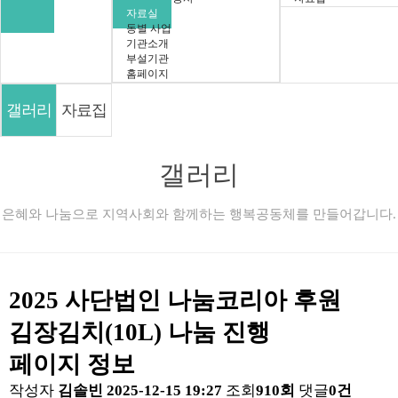
자료실
동별 사업
기관소개
부설기관
홈페이지
갤러리
자료집
갤러리
은혜와 나눔으로 지역사회와 함께하는 행복공동체를 만들어갑니다.
2025 사단법인 나눔코리아 후원
김장김치(10L) 나눔 진행
페이지 정보
작성자
김솔빈
2025-12-15 19:27
조회
910회
댓글
0건