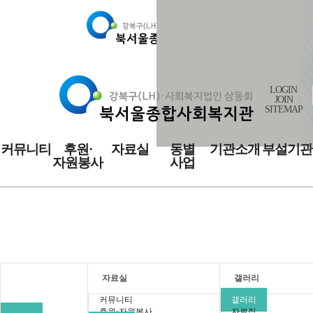
LOGIN
JOIN
SITEMAP
커뮤니티
후원·
자료실
동별
기관소개
부설기관
자원봉사
사업
자료실
자료실
갤러리
커뮤니티
갤러리
후원·자원봉사
자료집