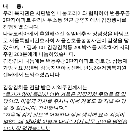
내 용:
우리 복지관은 사단법인 나눔코리아와 협력하여 번동주공
2단지아파트 관리사무소동 인근 공영지에서 김장행사를
진행하였습니다.
나눔코리아에서 후원해주신 절임배추와 양념장을 바탕으
로 서울특별시간호사회 서울간호돌봄봉사단이 김장을 담
갔으며, 그 결과 10L 김장김치통 200박스를 제작하여 지역
주민 200분에게 나눔하였습니다.
김장김치 나눔에는 번동주공2단지아파트 경로당, 삼동재
가방문요양센터, 삼동지역아동센터, 번동2주거행복지원
센터에서 도와주셨습니다.
김장김치를 전달 받은 지역주민께서는
"물가가 많이 올라서 이번 겨울은 김장김치 못먹을 줄 알
았어요. 이렇게 김치를 주시니 이번 겨울도 잘 지낼 수 있
을 것 같습니다. 감사합니다."
"겨울에 김치 없으면 어떡하나 싶은 생각에 요즘 걱정이
많았는데, 때마침 이렇게 나눠주셔서 너무 고민을 덜었습
니다. 잘 먹겠습니다."