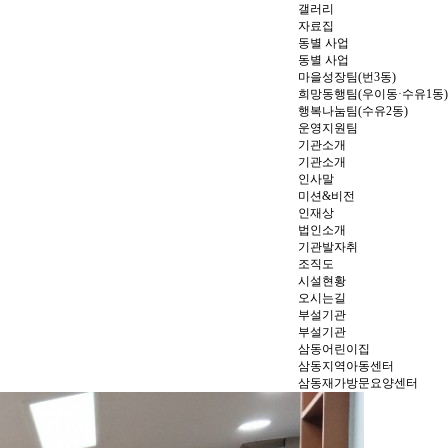
갤러리
자료집
동별 사업
동별 사업
마을성장팀(번3동)
희망동행팀(우이동·수유1동)
행복나눔팀(수유2동)
운영지원팀
기관소개
기관소개
인사말
미션&비전
인재상
법인소개
기관발자취
조직도
시설현황
오시는길
부설기관
부설기관
삼동어린이집
삼동지역아동센터
삼동재가방문요양센터