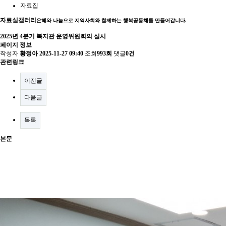
자료집
자료실
갤러리
은혜와 나눔으로 지역사회와 함께하는 행복공동체를 만들어갑니다.
2025년 4분기 복지관 운영위원회의 실시
페이지 정보
작성자
황정아
2025-11-27 09:40
조회
993회
댓글
0건
관련링크
이전글
다음글
목록
본문