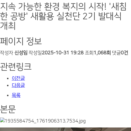
지속 가능한 환경 복지의 시작! '새침
한 공방' 새활용 실천단 2기 발대식
개최
페이지 정보
작성자
신성임
작성일
2025-10-31 19:28
조회
1,068회
댓글
0건
관련링크
이전글
다음글
목록
본문