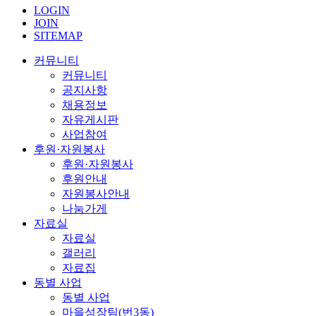
LOGIN
JOIN
SITEMAP
커뮤니티
커뮤니티
공지사항
채용정보
자유게시판
사업참여
후원·자원봉사
후원·자원봉사
후원안내
자원봉사안내
나눔가게
자료실
자료실
갤러리
자료집
동별 사업
동별 사업
마을성장팀(번3동)