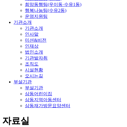
희망동행팀(우이동·수유1동)
행복나눔팀(수유2동)
운영지원팀
기관소개
기관소개
인사말
미션&비전
인재상
법인소개
기관발자취
조직도
시설현황
오시는길
부설기관
부설기관
삼동어린이집
삼동지역아동센터
삼동재가방문요양센터
자료실