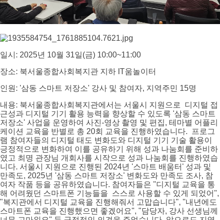
일시: 2025년 10월 31일(금) 10:00~11:00
장소: 북서울종합사회복지관 지하 IT움놀이터
인원: '삼동 스마트 저장소' 강사 및 참여자, 지역주민 15명
내용: 북서울종합사회복지관에서는 서울시 지원으로 디지털 접
근성과 디지털 기기 활용 능력을 향상할 수 있도록 '삼동 스마트
저장소' 사업을 운영하여 사진-영상 촬영 및 편집, 테마별 어플리
케이션 교육을 반별로 총 20회 교육을 진행하였습니다. 프로그
램 참여자들의 디지털 태도 변화도와 디지털 기기 기술 활용이
긍정적으로 변화하여 이를 공유하기 위해 성과 나눔회를 준비하
였고 최명 관장님 개회사를 시작으로 성과 나눔회를 진행하였습
니다. 서울시 지원으로 진행된 2024년 '스마트 배움터' 성과 및
만족도, 2025년 '삼동 스마트 저장소' 변화도와 만족도 조사, 참
여자 작품 등을 공유하였습니다. 참여자들은 "디지털 교육을 통
해 어려웠던 스마트폰 기능들을 스스로 사용할 수 있게 되었어",
"복지관에서 디지털 교육을 진행해줘서 고맙습니다", "내년에도
스마트폰 교육을 진행했으면 좋겠어요", "담당자, 강사 선생님께
너무 고마워요" 등 긍정적인 의견을 주었습니다. 앞으로도 지역