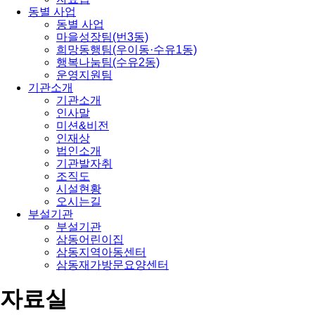
동별 사업
동별 사업
마을성장팀(번3동)
희망동행팀(우이동·수유1동)
행복나눔팀(수유2동)
운영지원팀
기관소개
기관소개
인사말
미션&비전
인재상
법인소개
기관발자취
조직도
시설현황
오시는길
부설기관
부설기관
삼동어린이집
삼동지역아동센터
삼동재가방문요양센터
자료실