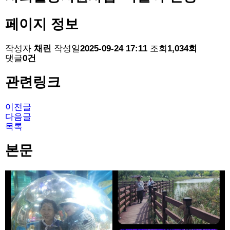
페이지 정보
작성자
채린
작성일
2025-09-24 17:11
조회
1,034회
댓글
0건
관련링크
이전글
다음글
목록
본문