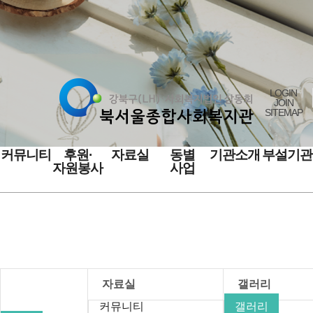
LOGIN
JOIN
SITEMAP
커뮤니티
후원·
자료실
동별
기관소개
부설기관
자원봉사
사업
자료실
자료실
갤러리
커뮤니티
갤러리