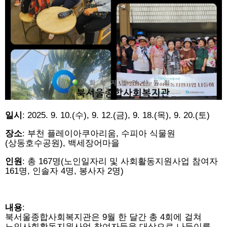
일시
: 2025. 9. 10.(수), 9. 12.(금), 9. 18.(목), 9. 20.(토)
장소
: 부천 플레이아쿠아리움, 수피아 식물원
(상동호수공원), 백세장어마을
인원
: 총 167명(노인일자리 및 사회활동지원사업 참여자
161명, 인솔자 4명, 봉사자 2명)
내용
:
북서울종합사회복지관은 9월 한 달간 총 4회에 걸쳐
노인사회활동지원사업 참여자들을 대상으로 나들이를