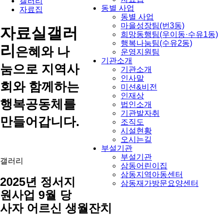
갤러리
동별 사업
자료집
동별 사업
마을성장팀(번3동)
자료실
갤러
희망동행팀(우이동·수유1동)
행복나눔팀(수유2동)
리
은혜와 나
운영지원팀
기관소개
눔으로 지역사
기관소개
인사말
회와 함께하는
미션&비전
인재상
행복공동체를
법인소개
기관발자취
만들어갑니다.
조직도
시설현황
오시는길
부설기관
부설기관
갤러리
삼동어린이집
삼동지역아동센터
2025년 정서지
삼동재가방문요양센터
원사업 9월 당
사자 어르신 생월잔치