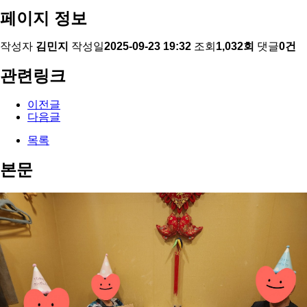
페이지 정보
작성자
김민지
작성일
2025-09-23 19:32
조회
1,032회
댓글
0건
관련링크
이전글
다음글
목록
본문