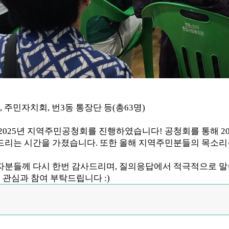
,
주민자치회
,
번
3
동 통장단 등
(
총
63
명
)
2025
년 지역주민공청회를 진행하였습니다
!
공청회를 통해
2
드리는 시간을 가졌습니다
.
또한 올해 지역주민분들의 목소리를
분들께 다시 한번 감사드리며
,
질의응답에서 적극적으로 말씀
 관심과 참여 부탁드립니다
:)