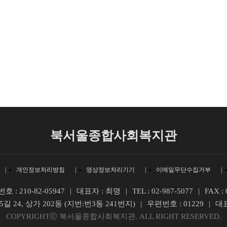
북서울종합사회복지관
개인정보처리방침
영상정보처리기기
이메일무단수집거부
: 210-82-05947
대표자 : 최명
TEL : 02-987-5077
FAX : 
길 24, 상가 202동 (지번:번3동 241번지)
우편번호 : 01229
대
COPYRIGHTⓒ 북서울종합사회복지관. ALL RIGHT RESERVED.