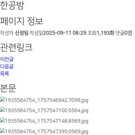
한공방
페이지 정보
작성자
신성임
작성일
2025-09-11 08:29
조회
1,193회
댓글
0건
관련링크
이전글
다음글
목록
본문