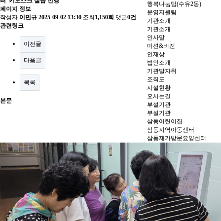
터' 키오스크 실습 진행
행복나눔팀(수유2동)
페이지 정보
운영지원팀
작성자
이민규
2025-09-02 13:30
조회
1,150회
댓글
0건
기관소개
관련링크
기관소개
인사말
이전글
미션&비전
인재상
다음글
법인소개
기관발자취
조직도
목록
시설현황
오시는길
본문
부설기관
부설기관
삼동어린이집
삼동지역아동센터
삼동재가방문요양센터