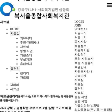
LOGIN
자료실
JOIN
HOME
SITEMAP
커뮤니티
자료실
커뮤니티
커뮤니티
공지사항
후원·자원봉사
채용정보
자료실
자유게시판
동별 사업
사업참여
기관소개
후원·자원봉사
부설기관
후원·자원봉사
홈페이지
후원안내
갤러리
자원봉사안내
갤러리
나눔가게
자료집
자료실
자료실
갤러리
갤러리
자료집
자료집
자료실
갤러리
은혜와 나눔으로 지역사회와 함께하는 행복공동체
동별 사업
를 만들어갑니다.
동별 사업
마을성장팀(번3동)
2025 강북구 평생학습 우수프로그램 '삼동 스마트 배움
희망동행팀(우이동·수유1동)