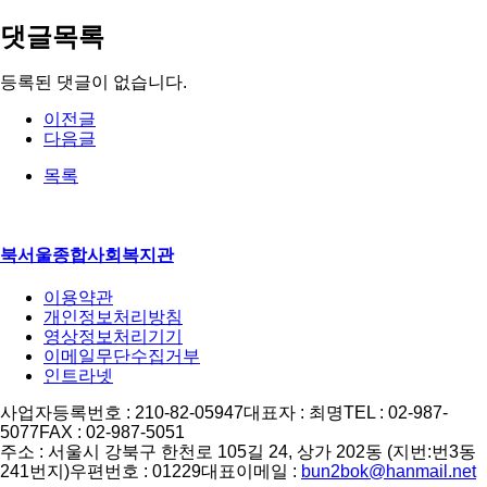
댓글목록
등록된 댓글이 없습니다.
이전글
다음글
목록
북서울종합사회복지관
이용약관
개인정보처리방침
영상정보처리기기
이메일무단수집거부
인트라넷
사업자등록번호 : 210-82-05947
대표자 : 최명
TEL : 02-987-
5077
FAX : 02-987-5051
주소 : 서울시 강북구 한천로 105길 24, 상가 202동 (지번:번3동
241번지)
우편번호 : 01229
대표이메일 :
bun2bok@hanmail.net