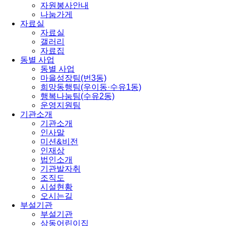
자원봉사안내
나눔가게
자료실
자료실
갤러리
자료집
동별 사업
동별 사업
마을성장팀(번3동)
희망동행팀(우이동·수유1동)
행복나눔팀(수유2동)
운영지원팀
기관소개
기관소개
인사말
미션&비전
인재상
법인소개
기관발자취
조직도
시설현황
오시는길
부설기관
부설기관
삼동어린이집