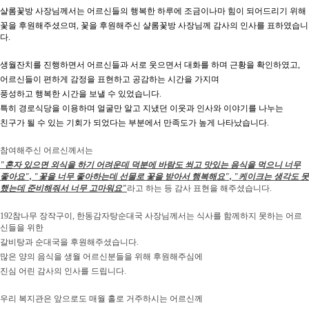
샬롬꽃방 사장님께서는 어르신들의 행복한 하루에 조금이나마 힘이 되어드리기 위해
꽃을 후원해주셨으며, 꽃을 후원해주신 샬롬꽃방 사장님께 감사의 인사를 표하였습니
다.
생월잔치를 진행하면서 어르신들과 서로 웃으면서 대화를 하며 근황을 확인하였고,
어르신들이 편하게 감정을 표현하고 공감하는 시간을 가지며
풍성하고 행복한 시간을 보낼 수 있었습니다.
특히 경로식당을 이용하며 얼굴만 알고 지냈던 이웃과 인사와 이야기를 나누는
친구가 될 수 있는 기회가 되었다는 부분에서 만족도가 높게 나타났습니다.
참여해주신 어르신께서는
"혼자 있으면 외식을 하기 어려운데 덕분에 바람도 쐬고 맛있는 음식을 먹으니 너무
좋아요", "꽃을 너무 좋아하는데 선물로 꽃을 받아서 행복해요", "케이크는 생각도 못
했는데 준비해줘서 너무 고마워요"
라고 하는 등 감사 표현을 해주셨습니다.
192참나무 장작구이, 한동감자탕순대국 사장님께서는 식사를 함께하지 못하는 어르
신들을 위한
갈비탕과 순대국을 후원해주셨습니다.
많은 양의 음식을 생월 어르신분들을 위해 후원해주심에
진심 어린 감사의 인사를 드립니다.
우리 복지관은 앞으로도 매월 홀로 거주하시는 어르신께