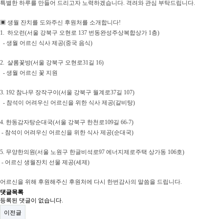
특별한 하루를 만들어 드리고자 노력하겠습니다. 격려와 관심 부탁드립니다.
▣ 생월 잔치를 도와주신 후원처를 소개합니다!
1. 하오런(서울 강북구 오현로 137 번동완성주상복합상가 1층)
- 생월 어르신 식사 제공(중국 음식)
2. 샬롬꽃방(서울 강북구 오현로31길 16)
- 생월 어르신 꽃 지원
3. 192 참나무 장작구이(서울 강북구 월계로37길 107)
- 참석이 어려우신 어르신을 위한 식사 제공(갈비탕)
4. 한동감자탕순대국(서울 강북구 한천로109길 66-7)
- 참석이 어려우신 어르신을 위한 식사 제공(순대국)
5. 무양한의원(서울 노원구 한글비석로97 에너지제로주택 상가동 106호)
- 어르신 생월잔치 선물 제공(세제)
어르신을 위해 후원해주신 후원처에 다시 한번
감사의 말씀을 드립니다.
댓글목록
등록된 댓글이 없습니다.
이전글