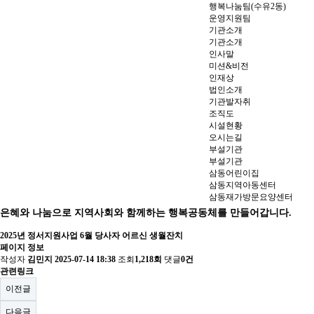
행복나눔팀(수유2동)
운영지원팀
기관소개
기관소개
인사말
미션&비전
인재상
법인소개
기관발자취
조직도
시설현황
오시는길
부설기관
부설기관
삼동어린이집
삼동지역아동센터
삼동재가방문요양센터
은혜와 나눔으로 지역사회와 함께하는 행복공동체를 만들어갑니다.
2025년 정서지원사업 6월 당사자 어르신 생월잔치
페이지 정보
작성자
김민지
2025-07-14 18:38
조회
1,218회
댓글
0건
관련링크
이전글
다음글