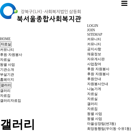
LOGIN
JOIN
SITEMAP
HOME
커뮤니티
자료실
커뮤니티
공지사항
커뮤니티
채용정보
후원·자원봉사
자유게시판
자료실
사업참여
동별 사업
후원·자원봉사
기관소개
후원·자원봉사
부설기관
후원안내
홈페이지
자원봉사안내
갤러리
나눔가게
갤러리
자료실
자료집
자료실
갤러리
자료집
갤러리
자료집
동별 사업
동별 사업
갤러리
마을성장팀(번3동)
희망동행팀(우이동·수유1동)