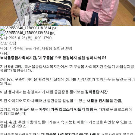
일시: 2025. 6. 26.(목) 16:00~17:00
장소: 강당
대상: 지역주민, 유관기관, 새활용 실천단 30명
내용:
북서울종합사회복지관, '지구돌봄'으로 환경복지 실천 성과 나눠요!
지난 6월 26일, 북서울종합사회복지관에서 "지구돌봄 사회복지관 만들기 사업성과공
유회"가 열렸습니다.
2년 동안 꾸준히 이어온 환경복지 실천의 성과를 지역사회와 함께 나누는 뜻깊은 자리
였어요.
이날 행사에서는 환경복지에 대한 궁금증을 풀어보는
질의응답 시간
,
멋진 아이디어로 다시 태어난 물건들을 감상할 수 있는
새활용 전시물품 관람
,
그리고 직접 만들어보는
자투리 가죽 컵코스터 만들기 체험
등 다채로운 프로그램이
진행되었습니다.
복지, 환경, 주민이 함께 만들어가는 지속 가능한 마을의 가능성을 확인할 수 있는 소
중한 시간이었죠.
북서울종합사회복지관의
[지구돌봄 사회복지관 만들기] 사업
은 서울사회복지공동모