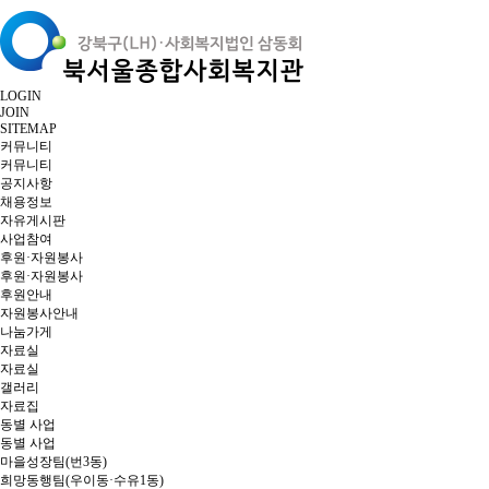
LOGIN
JOIN
SITEMAP
커뮤니티
커뮤니티
공지사항
채용정보
자유게시판
사업참여
후원·자원봉사
후원·자원봉사
후원안내
자원봉사안내
나눔가게
자료실
자료실
갤러리
자료집
동별 사업
동별 사업
마을성장팀(번3동)
희망동행팀(우이동·수유1동)