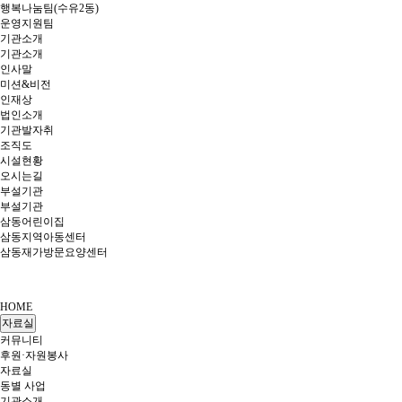
행복나눔팀(수유2동)
운영지원팀
기관소개
기관소개
인사말
미션&비전
인재상
법인소개
기관발자취
조직도
시설현황
오시는길
부설기관
부설기관
삼동어린이집
삼동지역아동센터
삼동재가방문요양센터
HOME
자료실
커뮤니티
후원·자원봉사
자료실
동별 사업
기관소개