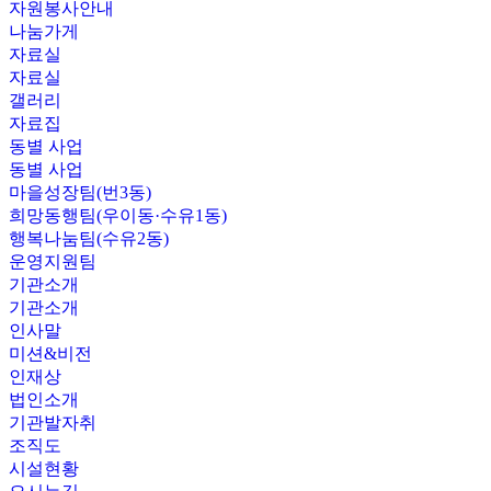
자원봉사안내
나눔가게
자료실
자료실
갤러리
자료집
동별 사업
동별 사업
마을성장팀(번3동)
희망동행팀(우이동·수유1동)
행복나눔팀(수유2동)
운영지원팀
기관소개
기관소개
인사말
미션&비전
인재상
법인소개
기관발자취
조직도
시설현황