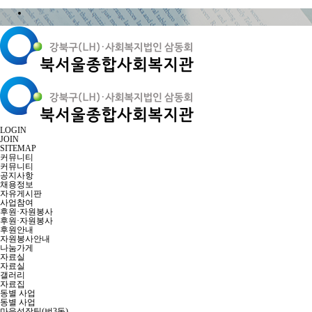
LOGIN
JOIN
SITEMAP
커뮤니티
커뮤니티
공지사항
채용정보
자유게시판
사업참여
후원·자원봉사
후원·자원봉사
후원안내
자원봉사안내
나눔가게
자료실
자료실
갤러리
자료집
동별 사업
동별 사업
마을성장팀(번3동)