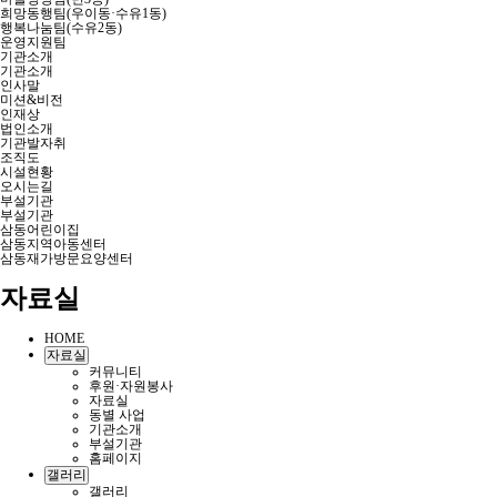
희망동행팀(우이동·수유1동)
행복나눔팀(수유2동)
운영지원팀
기관소개
기관소개
인사말
미션&비전
인재상
법인소개
기관발자취
조직도
시설현황
오시는길
부설기관
부설기관
삼동어린이집
삼동지역아동센터
삼동재가방문요양센터
자료실
HOME
자료실
커뮤니티
후원·자원봉사
자료실
동별 사업
기관소개
부설기관
홈페이지
갤러리
갤러리