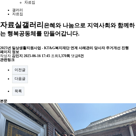
자료집
갤러리
자료집
자료실
갤러리
은혜와 나눔으로 지역사회와 함께하
는 행복공동체를 만들어갑니다.
2025년 일상생활지원사업 - KT&G복지재단 연계 사례관리 당사자 주거개선 진행
페이지 정보
작성자
김민지
2025-06-16 17:45
조회
1,370회
댓글
0건
관련링크
이전글
다음글
목록
본문