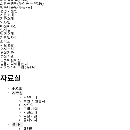
희망동행팀(우이동·수유1동)
행복나눔팀(수유2동)
운영지원팀
기관소개
기관소개
인사말
미션&비전
인재상
법인소개
기관발자취
조직도
시설현황
오시는길
부설기관
부설기관
삼동어린이집
삼동지역아동센터
삼동재가방문요양센터
자료실
HOME
자료실
커뮤니티
후원·자원봉사
자료실
동별 사업
기관소개
부설기관
홈페이지
갤러리
갤러리