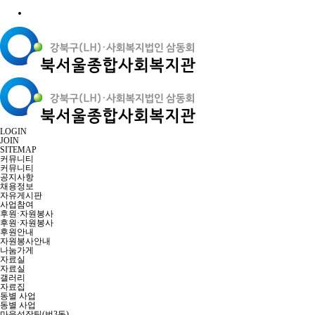
LOGIN
JOIN
SITEMAP
커뮤니티
커뮤니티
공지사항
채용정보
자유게시판
사업참여
후원·자원봉사
후원·자원봉사
후원안내
자원봉사안내
나눔가게
자료실
자료실
갤러리
자료집
동별 사업
동별 사업
마을성장팀(번3동)