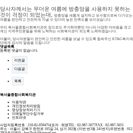
당사자께서는 무더운 여름에 방충망을 사용하지 못하는
것이 걱정이 되었는데,
방충망을 새롭게 설치하고 보수함으로써 다가오는
여름을 편안하고 안전하게 지낼 수 있다며 높은 만족도를 보이셨습니다.
우리 북서울종합사회복지관은 앞으로도 주거취약뿐만 아니라 다양한 어려움을 겪고
계신 지역주민분들을 위해 노력하는 사회복지관이 되도록 노력하겠습니다.
더불어, 당사자분들이 편안하고 안전한 여름을 보낼 수 있도록 힘써주신 KT&G복지재
단에게 감사의 말씀을 드립니다!
댓글목록
등록된 댓글이 없습니다.
이전글
다음글
목록
북서울종합사회복지관
이용약관
개인정보처리방침
영상정보처리기기
이메일무단수집거부
인트라넷
사업자등록번호 : 210-82-05947
대표자 : 최명
TEL : 02-987-5077
FAX : 02-987-5051
주소 : 서울시 강북구 한천로 105길 24, 상가 202동 (지번:번3동 241번지)
우편번호 : 012
29
대표이메일 :
bun2bok@hanmail.net