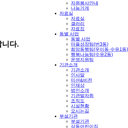
자원봉사안내
나눔가게
자료실
자료실
갤러리
자료집
동별 사업
동별 사업
니다.
마을성장팀(번3동)
희망동행팀(우이동·수유1동)
행복나눔팀(수유2동)
운영지원팀
기관소개
기관소개
인사말
미션&비전
인재상
법인소개
기관발자취
조직도
시설현황
오시는길
부설기관
부설기관
삼동어린이집