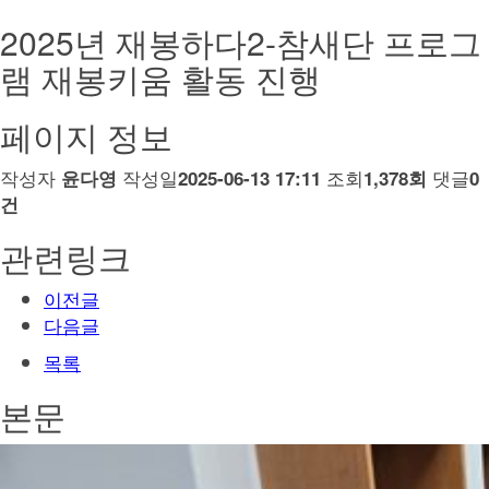
2025년 재봉하다2-참새단 프로그
램 재봉키움 활동 진행
페이지 정보
작성자
작성일
조회
댓글
윤다영
2025-06-13 17:11
1,378회
0
건
관련링크
이전글
다음글
목록
본문