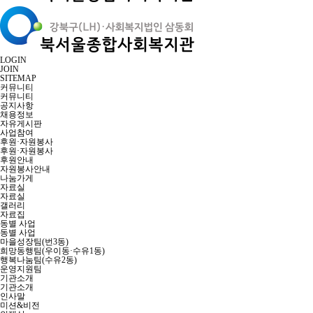
LOGIN
JOIN
SITEMAP
커뮤니티
커뮤니티
공지사항
채용정보
자유게시판
사업참여
후원·자원봉사
후원·자원봉사
후원안내
자원봉사안내
나눔가게
자료실
자료실
갤러리
자료집
동별 사업
동별 사업
마을성장팀(번3동)
희망동행팀(우이동·수유1동)
행복나눔팀(수유2동)
운영지원팀
기관소개
기관소개
인사말
미션&비전