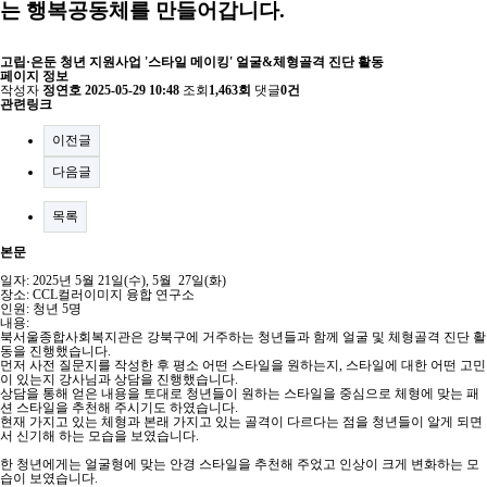
는 행복공동체를 만들어갑니다.
고립·은둔 청년 지원사업 '스타일 메이킹' 얼굴&체형골격 진단 활동
페이지 정보
작성자
정연호
2025-05-29 10:48
조회
1,463회
댓글
0건
관련링크
이전글
다음글
목록
본문
일자: 2025년 5월 21일(수), 5월 27일(화)
장소: CCL컬러이미지 융합 연구소
인원: 청년 5명
내용:
북서울종합사회복지관은 강북구에 거주하는 청년들과 함께 얼굴 및 체형골격 진단 활
동을 진행했습니다.
먼저 사전 질문지를 작성한 후 평소 어떤 스타일을 원하는지, 스타일에 대한 어떤 고민
이 있는지 강사님과 상담을 진행했습니다.
상담을 통해 얻은 내용을 토대로 청년들이 원하는 스타일을 중심으로 체형에 맞는 패
션 스타일을 추천해 주시기도 하였습니다.
현재 가지고 있는 체형과 본래 가지고 있는 골격이 다르다는 점을 청년들이 알게 되면
서 신기해 하는 모습을 보였습니다.
한 청년에게는 얼굴형에 맞는 안경 스타일을 추천해 주었고 인상이 크게 변화하는 모
습이 보였습니다.