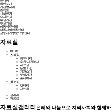
인재상
법인소개
기관발자취
조직도
시설현황
오시는길
부설기관
부설기관
삼동어린이집
삼동지역아동센터
삼동재가방문요양센터
자료실
HOME
자료실
커뮤니티
후원·자원봉사
자료실
동별 사업
기관소개
부설기관
홈페이지
갤러리
갤러리
자료집
갤러리
자료집
자료실
갤러리
은혜와 나눔으로 지역사회와 함께하