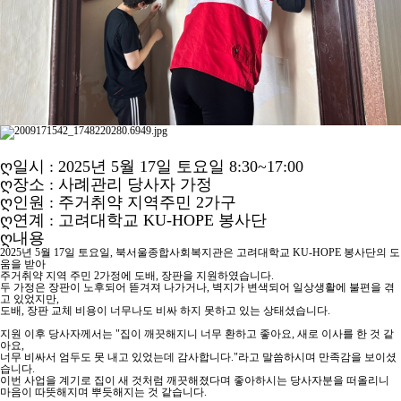
ღ일시 : 2025년 5월 17일 토요일 8:30~17:00
ღ장소 : 사례관리 당사자 가정
ღ인원 : 주거취약 지역주민 2가구
ღ연계 : 고려대학교 KU-HOPE 봉사단
ღ내용
2025년 5월 17일 토요일, 북서울종합사회복지관은 고려대학교 KU-HOPE 봉사단의 도
움을 받아
주거취약 지역 주민 2가정에 도배, 장판을 지원하였습니다.
두 가정은 장판이 노후되어 뜯겨져 나가거나, 벽지가 변색되어 일상생활에 불편을 겪
고 있었지만,
도배, 장판 교체 비용이 너무나도 비싸 하지 못하고 있는 상태셨습니다.
지원 이후 당사자께서는 "집이 깨끗해지니 너무 환하고 좋아요, 새로 이사를 한 것 같
아요,
너무 비싸서 엄두도 못 내고 있었는데 감사합니다."라고 말씀하시며 만족감을 보이셨
습니다.
이번 사업을 계기로 집이 새 것처럼 깨끗해졌다며 좋아하시는 당사자분을 떠올리니
마음이 따뜻해지며 뿌듯해지는 것 같습니다.