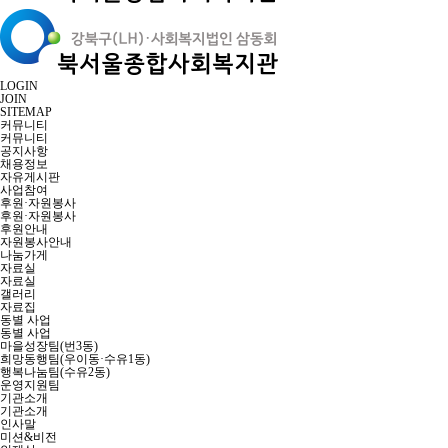
LOGIN
JOIN
SITEMAP
커뮤니티
커뮤니티
공지사항
채용정보
자유게시판
사업참여
후원·자원봉사
후원·자원봉사
후원안내
자원봉사안내
나눔가게
자료실
자료실
갤러리
자료집
동별 사업
동별 사업
마을성장팀(번3동)
희망동행팀(우이동·수유1동)
행복나눔팀(수유2동)
운영지원팀
기관소개
기관소개
인사말
미션&비전