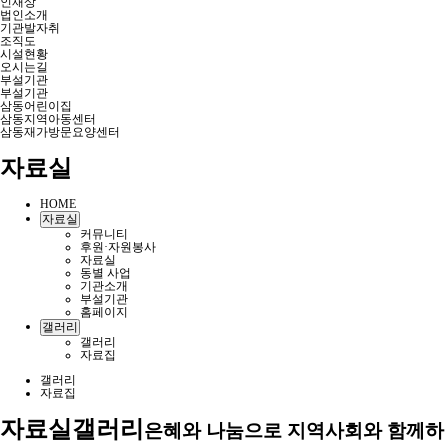
인재상
법인소개
기관발자취
조직도
시설현황
오시는길
부설기관
부설기관
삼동어린이집
삼동지역아동센터
삼동재가방문요양센터
자료실
HOME
자료실
커뮤니티
후원·자원봉사
자료실
동별 사업
기관소개
부설기관
홈페이지
갤러리
갤러리
자료집
갤러리
자료집
자료실
갤러리
은혜와 나눔으로 지역사회와 함께하