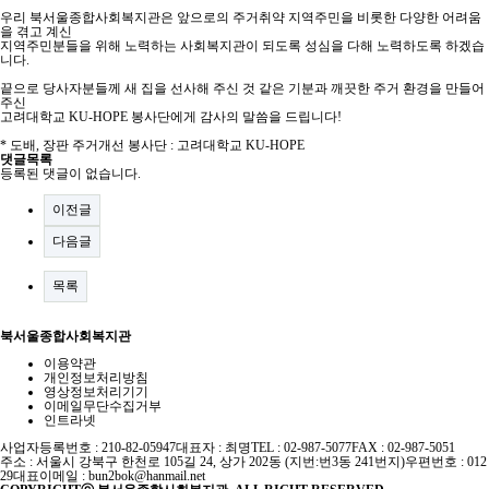
우리 북서울종합사회복지관은 앞으로의 주거취약 지역주민을 비롯한 다양한 어려움
을 겪고 계신
지역주민분들을 위해 노력하는 사회복지관이 되도록 성심을 다해 노력하도록 하겠습
니다.
끝으로 당사자분들께 새 집을 선사해 주신 것 같은 기분과 깨끗한 주거 환경을 만들어
주신
고려대학교 KU-HOPE 봉사단에게 감사의 말씀을 드립니다!
* 도배, 장판 주거개선 봉사단 : 고려대학교 KU-HOPE
댓글목록
등록된 댓글이 없습니다.
이전글
다음글
목록
북서울종합사회복지관
이용약관
개인정보처리방침
영상정보처리기기
이메일무단수집거부
인트라넷
사업자등록번호 : 210-82-05947
대표자 : 최명
TEL : 02-987-5077
FAX : 02-987-5051
주소 : 서울시 강북구 한천로 105길 24, 상가 202동 (지번:번3동 241번지)
우편번호 : 012
29
대표이메일 :
bun2bok@hanmail.net