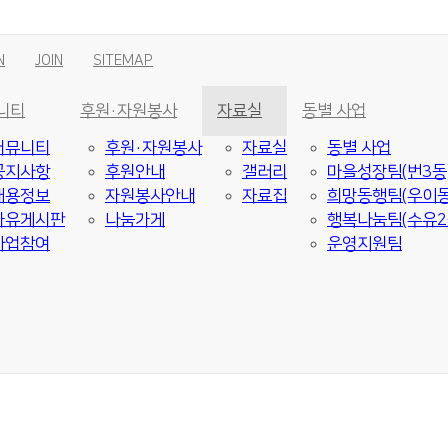
N
JOIN
SITEMAP
니티
후원·자원봉사
자료실
동별 사업
커뮤니티
후원·자원봉사
자료실
동별 사업
공지사항
후원안내
갤러리
마을성장팀(번3동
채용정보
자원봉사안내
자료집
희망동행팀(우이동
자유게시판
나눔가게
행복나눔팀(수유2
사업참여
운영지원팀