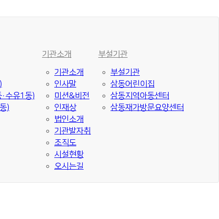
기관소개
부설기관
기관소개
부설기관
)
인사말
삼동어린이집
·수유1동)
미션&비전
삼동지역아동센터
동)
인재상
삼동재가방문요양센터
법인소개
기관발자취
조직도
시설현황
오시는길