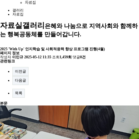
자료집
갤러리
자료집
자료실
갤러리
은혜와 나눔으로 지역사회와 함께하
는 행복공동체를 만들어갑니다.
2025 'With Up' 인지학습 및 사회적응력 향상 프로그램 진행(4월)
페이지 정보
작성자
이민규
2025-05-12 11:35
조회
1,459회
댓글
0건
관련링크
이전글
다음글
목록
본문