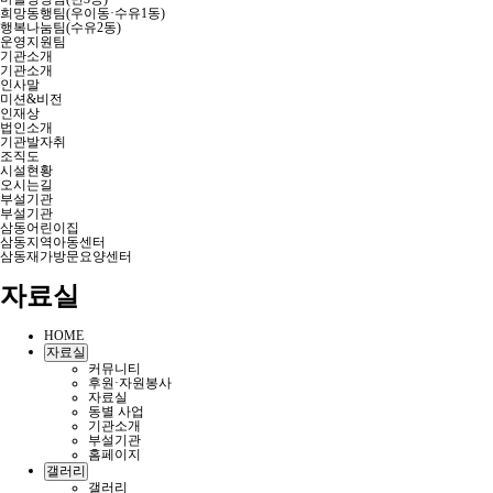
희망동행팀(우이동·수유1동)
행복나눔팀(수유2동)
운영지원팀
기관소개
기관소개
인사말
미션&비전
인재상
법인소개
기관발자취
조직도
시설현황
오시는길
부설기관
부설기관
삼동어린이집
삼동지역아동센터
삼동재가방문요양센터
자료실
HOME
자료실
커뮤니티
후원·자원봉사
자료실
동별 사업
기관소개
부설기관
홈페이지
갤러리
갤러리