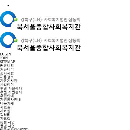
LOGIN
JOIN
SITEMAP
커뮤니티
커뮤니티
공지사항
채용정보
자유게시판
사업참여
후원·자원봉사
후원·자원봉사
후원안내
자원봉사안내
나눔가게
자료실
자료실
갤러리
자료집
동별 사업
동별 사업
마을성장팀(번3동)