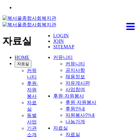
LOGIN
자료실
JOIN
SITEMAP
HOME
커뮤니티
커뮤니티
자료실
공지사항
커뮤
채용정보
니티
자유게시판
후원·
사업참여
자원
후원·자원봉사
봉사
후원·자원봉사
자료
후원안내
실
자원봉사안내
동별
나눔가게
사업
자료실
기관
자료실
소개