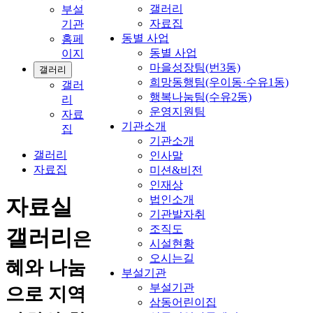
갤러리
부설
자료집
기관
동별 사업
홈페
동별 사업
이지
마을성장팀(번3동)
갤러리
희망동행팀(우이동·수유1동)
갤러
행복나눔팀(수유2동)
리
운영지원팀
자료
기관소개
집
기관소개
갤러리
인사말
자료집
미션&비전
인재상
법인소개
자료실
기관발자취
조직도
갤러리
은
시설현황
오시는길
혜와 나눔
부설기관
부설기관
으로 지역
삼동어린이집