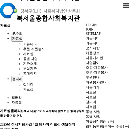
LOGIN
자료실
JOIN
HOME
SITEMAP
커뮤니티
자료실
커뮤니티
커뮤니티
공지사항
후원·자원봉사
채용정보
자료실
자유게시판
동별 사업
사업참여
기관소개
후원·자원봉사
부설기관
후원·자원봉사
홈페이지
후원안내
갤러리
자원봉사안내
갤러리
나눔가게
자료집
자료실
자료실
갤러리
갤러리
자료집
자료집
자료실
갤러리
은혜와 나눔으로 지역사회와 함께하는 행복공동체
동별 사업
를 만들어갑니다.
동별 사업
마을성장팀(번3동)
2025년 정서지원사업 4월 당사자 어르신 생월잔치
희망동행팀(우이동·수유1동)