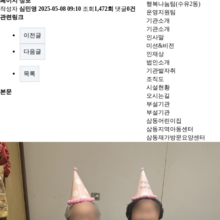
페이지 정보
행복나눔팀(수유2동)
작성자
심민영
2025-05-08 09:10
조회
1,472회
댓글
0건
운영지원팀
관련링크
기관소개
기관소개
이전글
인사말
미션&비전
다음글
인재상
법인소개
기관발자취
목록
조직도
시설현황
본문
오시는길
부설기관
부설기관
삼동어린이집
삼동지역아동센터
삼동재가방문요양센터