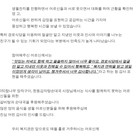
생월잔치를 진행하면서 어르신들과 서로 웃으면서 대화를 하며 근황을 확인하
였 고,
어르신들이 편하게 감정을 표현하고 공감하는 시간을 가지며
풍성하고 행복한 시간을 보낼 수 있었습니다.
특히 경로식당을 이용하며 얼굴만 알고 지냈던 이웃과 인사와 이야기를 나누는
친구가 될 수 있는 기회가 되었다는 부분에서 만족도가 높게 나타났습니다.
참여해주신 어르신께서는
"맛있는 저녁도 함께 먹고 쓸쓸하지 않아서 너무 좋아요. 경로식당에서 얼굴
만 알고 지내던 이웃과 친해질 수 있어서 행복해요, "복지관 연락을 받고 생일
이었던게 생각이 났어요. 챙겨주셔서 너무 감사합니다
."
라고 하는 등 감사 표
현을 해주셨습니다.
192참나무 장작구이, 한동감자탕순대국 사장님께서는 식사를 함께하지 못하는 어르
신들을 위한
갈비탕과 순대국을 후원해주셨습니다.
많은 양의 음식을 생월 어르신분들을 위해 후원해주심에
진심 어린 감사의 인사를 드립니다.
우리 복지관은 앞으로도 매월 홀로 거주하시는 어르신께