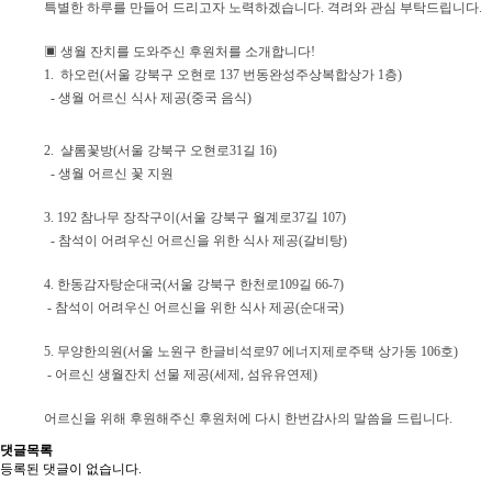
특별한 하루를 만들어 드리고자 노력하겠습니다. 격려와 관심 부탁드립니다.
▣ 생월 잔치를 도와주신 후원처를 소개합니다!
1. 하오런(서울 강북구 오현로 137 번동완성주상복합상가 1층)
- 생월 어르신 식사 제공(중국 음식)
2. 샬롬꽃방(서울 강북구 오현로31길 16)
- 생월 어르신 꽃 지원
3. 192 참나무 장작구이(서울 강북구 월계로37길 107)
- 참석이 어려우신 어르신을 위한 식사 제공(갈비탕)
4. 한동감자탕순대국(서울 강북구 한천로109길 66-7)
- 참석이 어려우신 어르신을 위한 식사 제공(순대국)
5. 무양한의원(서울 노원구 한글비석로97 에너지제로주택 상가동 106호)
- 어르신 생월잔치 선물 제공(세제, 섬유유연제)
어르신을 위해 후원해주신 후원처에 다시 한번
감사의 말씀을 드립니다.
댓글목록
등록된 댓글이 없습니다.