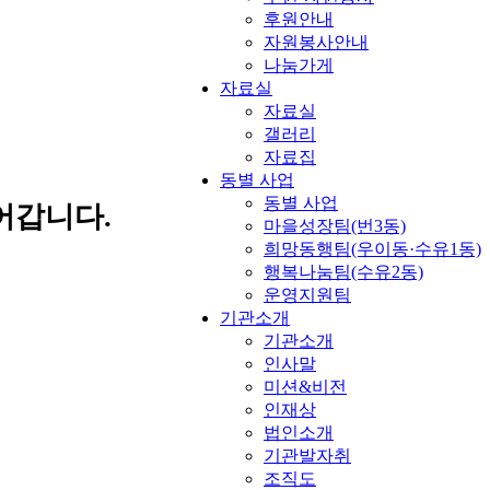
후원안내
자원봉사안내
나눔가게
자료실
자료실
갤러리
자료집
동별 사업
동별 사업
어갑니다.
마을성장팀(번3동)
희망동행팀(우이동·수유1동)
행복나눔팀(수유2동)
운영지원팀
기관소개
기관소개
인사말
미션&비전
인재상
법인소개
기관발자취
조직도