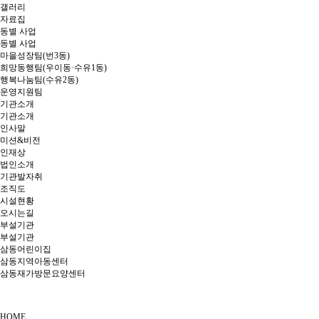
갤러리
자료집
동별 사업
동별 사업
마을성장팀(번3동)
희망동행팀(우이동·수유1동)
행복나눔팀(수유2동)
운영지원팀
기관소개
기관소개
인사말
미션&비전
인재상
법인소개
기관발자취
조직도
시설현황
오시는길
부설기관
부설기관
삼동어린이집
삼동지역아동센터
삼동재가방문요양센터
HOME