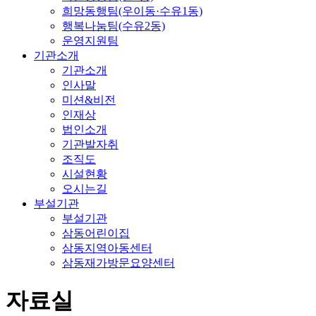
희망동행팀(우이동·수유1동)
행복나눔팀(수유2동)
운영지원팀
기관소개
기관소개
인사말
미션&비전
인재상
법인소개
기관발자취
조직도
시설현황
오시는길
부설기관
부설기관
삼동어린이집
삼동지역아동센터
삼동재가방문요양센터
자료실