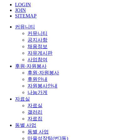
LOGIN
JOIN
SITEMAP
커뮤니티
커뮤니티
공지사항
채용정보
자유게시판
사업참여
후원·자원봉사
후원·자원봉사
후원안내
자원봉사안내
나눔가게
자료실
자료실
갤러리
자료집
동별 사업
동별 사업
마을성장팀(번3동)