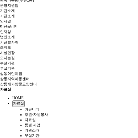
행복나눔팀(수유2동)
운영지원팀
기관소개
기관소개
인사말
미션&비전
인재상
법인소개
기관발자취
조직도
시설현황
오시는길
부설기관
부설기관
삼동어린이집
삼동지역아동센터
삼동재가방문요양센터
자료실
HOME
자료실
커뮤니티
후원·자원봉사
자료실
동별 사업
기관소개
부설기관