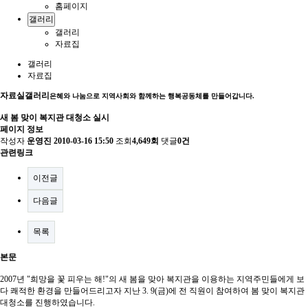
홈페이지
갤러리
갤러리
자료집
갤러리
자료집
자료실
갤러리
은혜와 나눔으로 지역사회와 함께하는 행복공동체를 만들어갑니다.
새 봄 맞이 복지관 대청소 실시
페이지 정보
작성자
운영진
2010-03-16 15:50
조회
4,649회
댓글
0건
관련링크
이전글
다음글
목록
본문
2007년 "희망을 꽃 피우는 해!"의 새 봄을 맞아 복지관을 이용하는 지역주민들에게 보
다 쾌적한 환경을 만들어드리고자 지난 3. 9(금)에 전 직원이 참여하여 봄 맞이 복지관
대청소를 진행하였습니다.