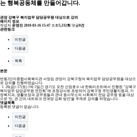
는 행복공동체를 만들어갑니다.
관장 강북구 복지업무 담당공무원 대상으로 강의
페이지 정보
작성자
운영진
2010-03-16 15:47
조회
5,332회
댓글
0건
관련링크
이전글
다음글
목록
본문
번동2단지종합사회복지관 서정임 관장이 강북구청의 복지업무 담당공무원을 대상으
로 강의를 진행하였습니다.
1. 26(금)~27(토) 1박 2일간 경기도 포천 산정호수 내 한화리조트에서 진행된 "강북구
복지업무 담당공무원 연찬회"에 초청강사로 초빙되어 강북구청 주민생활지원과, 가
정복지과, 생활보장과 공무원들과 관내 동사무소의 사회복지 전담 공무원 등을 대상
으로 '민, 관 간의 네트워크 연계망 강화 방안'을 주제로 강의를 하였습니다.
댓글목록
등록된 댓글이 없습니다.
이전글
다음글