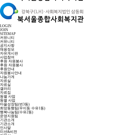
LOGIN
JOIN
SITEMAP
커뮤니티
커뮤니티
공지사항
채용정보
자유게시판
사업참여
후원·자원봉사
후원·자원봉사
후원안내
자원봉사안내
나눔가게
자료실
자료실
갤러리
자료집
동별 사업
동별 사업
마을성장팀(번3동)
희망동행팀(우이동·수유1동)
행복나눔팀(수유2동)
운영지원팀
기관소개
기관소개
인사말
미션&비전