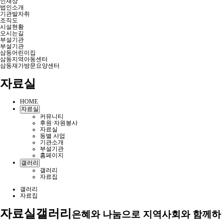
인재상
법인소개
기관발자취
조직도
시설현황
오시는길
부설기관
부설기관
삼동어린이집
삼동지역아동센터
삼동재가방문요양센터
자료실
HOME
자료실
커뮤니티
후원·자원봉사
자료실
동별 사업
기관소개
부설기관
홈페이지
갤러리
갤러리
자료집
갤러리
자료집
자료실
갤러리
은혜와 나눔으로 지역사회와 함께하