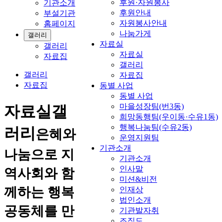
후원·자원봉사
기관소개
후원안내
부설기관
자원봉사안내
홈페이지
나눔가게
갤러리
자료실
갤러리
자료실
자료집
갤러리
갤러리
자료집
자료집
동별 사업
동별 사업
마을성장팀(번3동)
자료실
갤
희망동행팀(우이동·수유1동)
행복나눔팀(수유2동)
러리
은혜와
운영지원팀
기관소개
나눔으로 지
기관소개
인사말
역사회와 함
미션&비전
께하는 행복
인재상
법인소개
공동체를 만
기관발자취
조직도