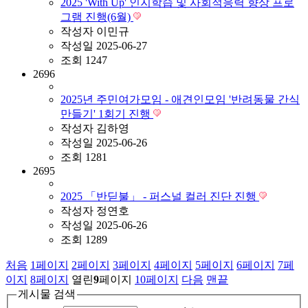
2025 'With Up' 인지학습 및 사회적응력 향상 프로
그램 진행(6월)
작성자
이민규
작성일
2025-06-27
조회
1247
2696
2025년 주민여가모임 - 애견인모임 '반려동물 간식
만들기' 1회기 진행
작성자
김하영
작성일
2025-06-26
조회
1281
2695
2025 「반딛불」 - 퍼스널 컬러 진단 진행
작성자
정연호
작성일
2025-06-26
조회
1289
처음
1
페이지
2
페이지
3
페이지
4
페이지
5
페이지
6
페이지
7
페
이지
8
페이지
열린
9
페이지
10
페이지
다음
맨끝
게시물 검색