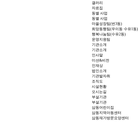
갤러리
자료집
동별 사업
동별 사업
마을성장팀(번3동)
희망동행팀(우이동·수유1동)
행복나눔팀(수유2동)
운영지원팀
기관소개
기관소개
인사말
미션&비전
인재상
법인소개
기관발자취
조직도
시설현황
오시는길
부설기관
부설기관
삼동어린이집
삼동지역아동센터
삼동재가방문요양센터