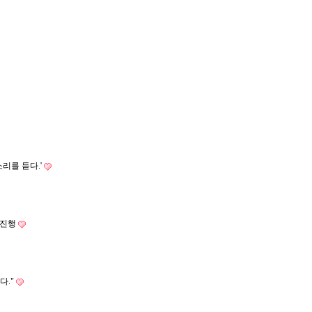
리를 듣다.'
 진행
다."