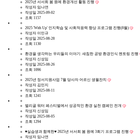
2025년 서서희 봄 원예 환경개선 활동 진행
작성자
임나연
작성일
2025-09-02
조회
1157
2025 'With Up' 인지학습 및 사회적응력 향상 프로그램 진행(8월)
작성자
이민규
작성일
2025-08-28
조회
1130
환경을 생각하는 우리들의 이야기: 새침한 공방 환경인식 멘토링 진행
작성자
신성임
작성일
2025-08-26
조회
1096
2025년 정서지원사업 7월 당사자 어르신 생월잔치
작성자
김민지
작성일
2025-08-11
조회
1241
벌리골 워터 페스티벌에서 성공적인 환경 실천 캠페인 전개
작성자
신성임
작성일
2025-08-05
조회
1294
♥실습생과 함께한♥ 2025년 서서희 봄 원예 3회기 프로그램 진행
작성자
임나연