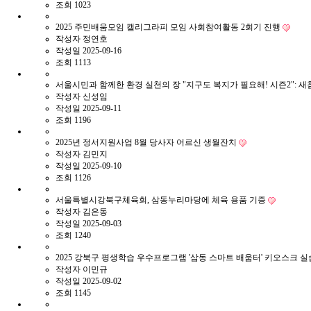
조회
1023
2025 주민배움모임 캘리그라피 모임 사회참여활동 2회기 진행
작성자
정연호
작성일
2025-09-16
조회
1113
서울시민과 함께한 환경 실천의 장 "지구도 복지가 필요해! 시즌2": 
작성자
신성임
작성일
2025-09-11
조회
1196
2025년 정서지원사업 8월 당사자 어르신 생월잔치
작성자
김민지
작성일
2025-09-10
조회
1126
서울특별시강북구체육회, 삼동누리마당에 체육 용품 기증
작성자
김은동
작성일
2025-09-03
조회
1240
2025 강북구 평생학습 우수프로그램 '삼동 스마트 배움터' 키오스크 
작성자
이민규
작성일
2025-09-02
조회
1145