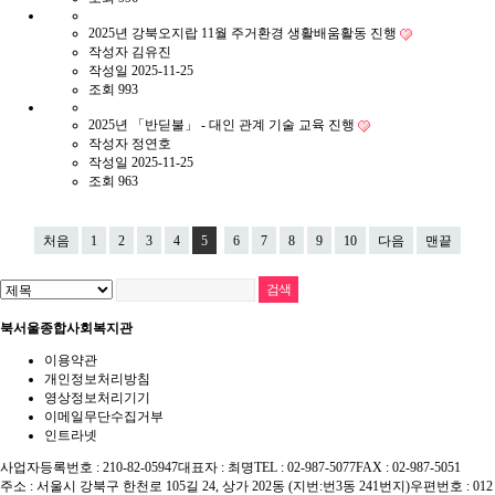
2025년 강북오지랍 11월 주거환경 생활배움활동 진행
작성자
김유진
작성일
2025-11-25
조회
993
2025년 「반딛불」 - 대인 관계 기술 교육 진행
작성자
정연호
작성일
2025-11-25
조회
963
처음
1
2
3
4
5
6
7
8
9
10
다음
맨끝
북서울종합사회복지관
이용약관
개인정보처리방침
영상정보처리기기
이메일무단수집거부
인트라넷
사업자등록번호 : 210-82-05947
대표자 : 최명
TEL : 02-987-5077
FAX : 02-987-5051
주소 : 서울시 강북구 한천로 105길 24, 상가 202동 (지번:번3동 241번지)
우편번호 : 012