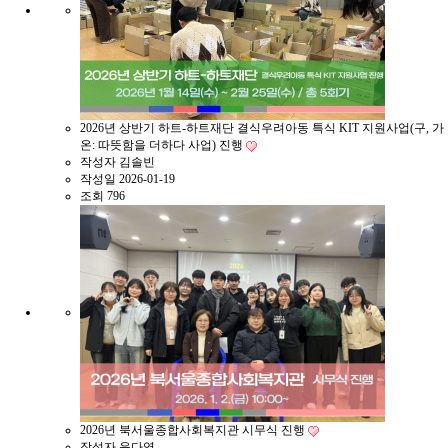
2026년 상반기 하트-하트재단 결식우려아동 특식 KIT 지원사업(구, 가
온: 따뜻함을 더하다 사업) 진행
작성자
김솔빈
작성일
2026-01-19
조회
796
2026년 북서울종합사회복지관 시무식 진행
작성자
윤다영