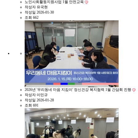
노인사회활동지원사업 1월 안전교육
작성자
유국현
작성일
2026-01-30
조회
662
2026년 '우리동네 마음 지킴이' 정신건강 복지협력 1월 간담회 진행
작성자
이민규
작성일
2026-01-28
조회
691