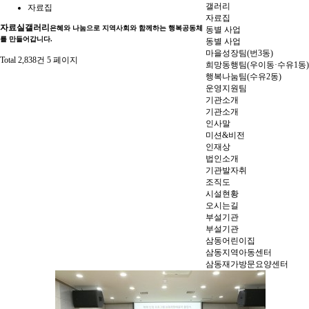
갤러리
자료집
자료집
자료실
갤러리
은혜와 나눔으로 지역사회와 함께하는 행복공동체
동별 사업
를 만들어갑니다.
동별 사업
마을성장팀(번3동)
Total 2,838건
5 페이지
희망동행팀(우이동·수유1동)
행복나눔팀(수유2동)
운영지원팀
기관소개
기관소개
인사말
미션&비전
인재상
법인소개
기관발자취
조직도
시설현황
오시는길
부설기관
부설기관
삼동어린이집
삼동지역아동센터
삼동재가방문요양센터