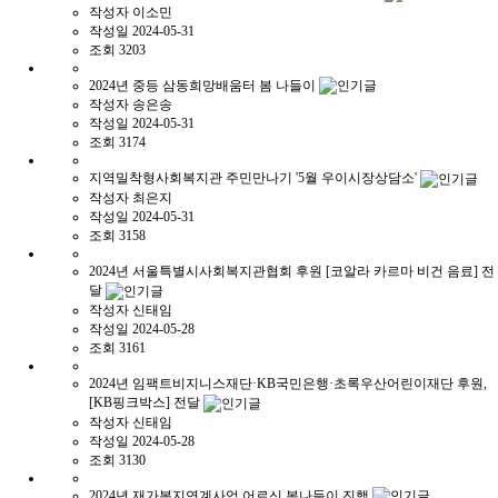
작성자
이소민
작성일
2024-05-31
조회
3203
2024년 중등 삼동희망배움터 봄 나들이
작성자
송은송
작성일
2024-05-31
조회
3174
지역밀착형사회복지관 주민만나기 '5월 우이시장상담소'
작성자
최은지
작성일
2024-05-31
조회
3158
2024년 서울특별시사회복지관협회 후원 [코알라 카르마 비건 음료] 전
달
작성자
신태임
작성일
2024-05-28
조회
3161
2024년 임팩트비지니스재단·KB국민은행·초록우산어린이재단 후원,
[KB핑크박스] 전달
작성자
신태임
작성일
2024-05-28
조회
3130
2024년 재가복지연계사업 어르신 봄나들이 진행