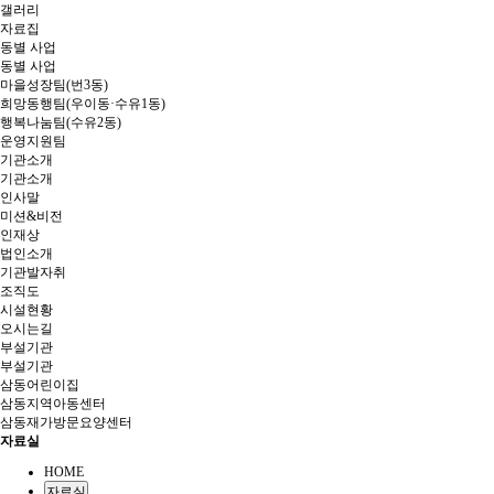
갤러리
자료집
동별 사업
동별 사업
마을성장팀(번3동)
희망동행팀(우이동·수유1동)
행복나눔팀(수유2동)
운영지원팀
기관소개
기관소개
인사말
미션&비전
인재상
법인소개
기관발자취
조직도
시설현황
오시는길
부설기관
부설기관
삼동어린이집
삼동지역아동센터
삼동재가방문요양센터
자료실
HOME
자료실